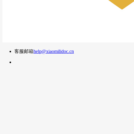
客服邮箱
help@xiaomilidoc.cn