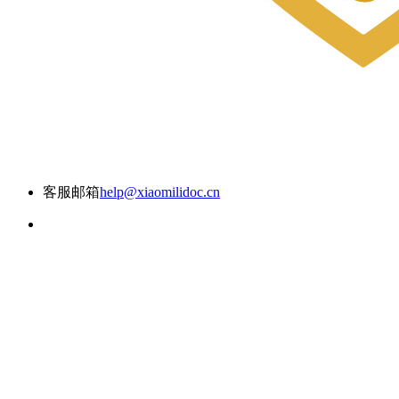
客服邮箱
help@xiaomilidoc.cn