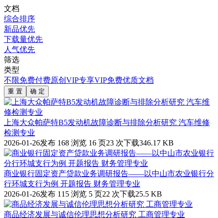
文档
综合排序
新品优先
下载量优先
人气优先
筛选
类型
不限
免费
付费
原创
VIP专享
VIP免费
优质文档
重 置
确 定
上海大众帕萨特B5发动机故障诊断与排除分析研究 汽车维修
检测专业
2026-01-26发布
168 浏览
16 页
23 次下载
346.17 KB
商业银行固定资产贷款业务调研报告——以中山市农业银行分
行环城支行为例 开题报告 财务管理专业
2026-01-26发布
115 浏览
5 页
22 次下载
25.5 KB
商品经济发展与诚信伦理思想分析研究 工商管理专业