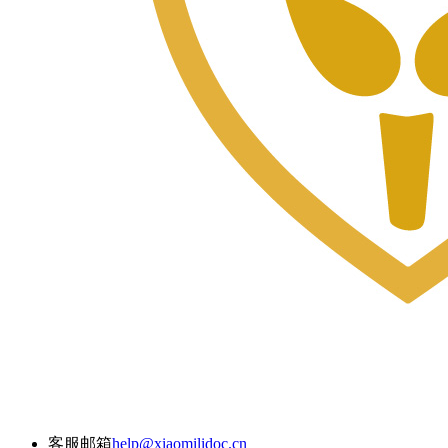
客服邮箱
help@xiaomilidoc.cn