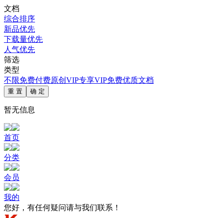
文档
综合排序
新品优先
下载量优先
人气优先
筛选
类型
不限
免费
付费
原创
VIP专享
VIP免费
优质文档
重 置
确 定
暂无信息
首页
分类
会员
我的
您好，有任何疑问请与我们联系！