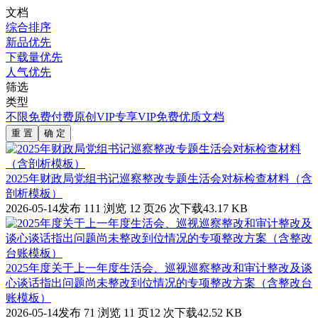
文档
综合排序
新品优先
下载量优先
人气优先
筛选
类型
不限
免费
付费
原创
VIP专享
VIP免费
优质文档
重 置
确 定
2025年财政局党组书记巡察整改专题生活会对标检查材料（含
剖析模板）
2026-05-14发布
111 浏览
12 页
26 次下载
43.17 KB
2025年度关于上一年度生活会、巡视巡察整改和审计整改及谈
心谈话指出问题尚未整改到位情况的专项整改方案（含整改台
账模板）
2026-05-14发布
71 浏览
11 页
12 次下载
42.52 KB