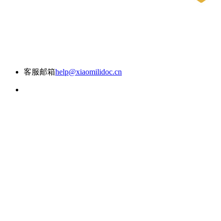
客服邮箱
help@xiaomilidoc.cn