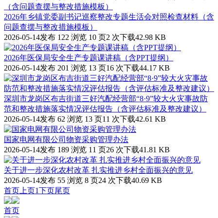
2026年乡镇党委副书记巡察整改专题生活会对照检查材料（含
问题查摆与整改措施模板）
2026-05-14发布
122 浏览
10 页
2 次下载
42.98 KB
2026年医保局安全生产专题课讲稿（含PPT提纲）
2026-05-14发布
201 浏览
13 页
16 次下载
44.17 KB
深圳市龙岗区布吉街道三好汽配经营部“8·9”较大火灾事故防
范和整改措施落实情况评估报告（含评估标准及整改建议）
2026-05-14发布
62 浏览
13 页
11 次下载
42.61 KB
国家电网有限公司物资采购管理办法
2026-05-14发布
189 浏览
11 页
26 次下载
41.81 KB
关于进一步深化农村改革 扎实推进乡村全面振兴的意见
2026-05-14发布
55 浏览
8 页
24 次下载
40.69 KB
首页
上页
1
下页
尾页
首页