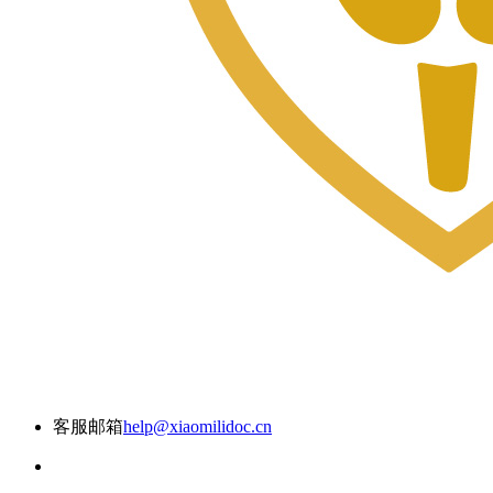
客服邮箱
help@xiaomilidoc.cn