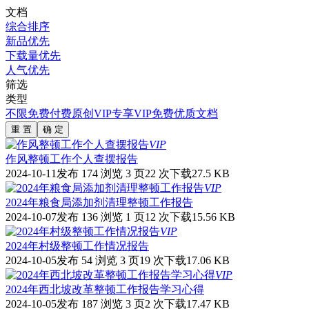
文档
综合排序
新品优先
下载量优先
人气优先
筛选
类型
不限
免费
付费
原创
VIP专享
VIP免费
优质文档
重 置
确 定
VIP
作风整顿工作个人查摆报告
2024-10-11发布
174 浏览
3 页
22 次下载
27.5 KB
VIP
2024年粮食局添加剂清理整顿工作报告
2024-10-07发布
136 浏览
1 页
12 次下载
15.56 KB
VIP
2024年村级整顿工作情况报告
2024-10-05发布
54 浏览
3 页
19 次下载
17.06 KB
VIP
2024年西北坡改革整顿工作报告学习心得
2024-10-05发布
187 浏览
3 页
2 次下载
17.47 KB