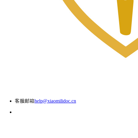
客服邮箱
help@xiaomilidoc.cn