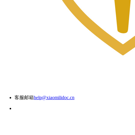
客服邮箱
help@xiaomilidoc.cn