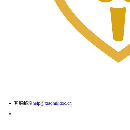
客服邮箱
help@xiaomilidoc.cn