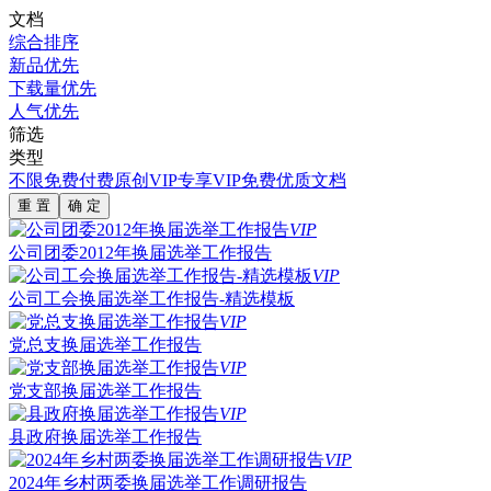
文档
综合排序
新品优先
下载量优先
人气优先
筛选
类型
不限
免费
付费
原创
VIP专享
VIP免费
优质文档
重 置
确 定
VIP
公司团委2012年换届选举工作报告
VIP
公司工会换届选举工作报告-精选模板
VIP
党总支换届选举工作报告
VIP
党支部换届选举工作报告
VIP
县政府换届选举工作报告
VIP
2024年乡村两委换届选举工作调研报告