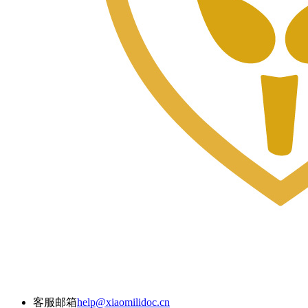
客服邮箱
help@xiaomilidoc.cn