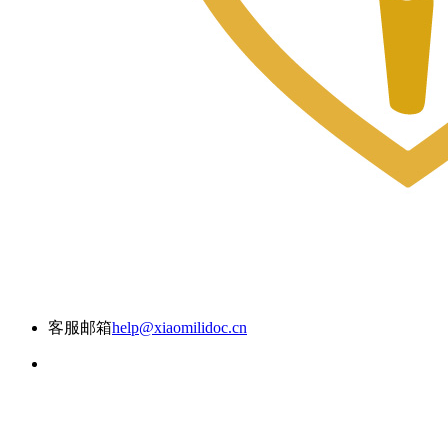
客服邮箱
help@xiaomilidoc.cn