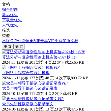
文档
综合排序
新品优先
下载量优先
人气优先
筛选
类型
不限
免费
付费
原创
VIP专享
VIP免费
优质文档
重 置
确 定
VIP
算法分析与复杂性理论上机实验-2024秋(1)
2024-11-12发布
201 浏览
4 页
22 次下载
25.65 KB
VIP
《网络工程综合实践》模板
2024-11-12发布
137 浏览
48 页
14 次下载
809.72 KB
VIP
党员与领导干部谈心谈话记录表
2024-10-12发布
111 浏览
4 页
2 次下载
43 KB
VIP
党员先进性谈话谈心记录范文
2024-10-12发布
161 浏览
13 页
23 次下载
47.5 KB