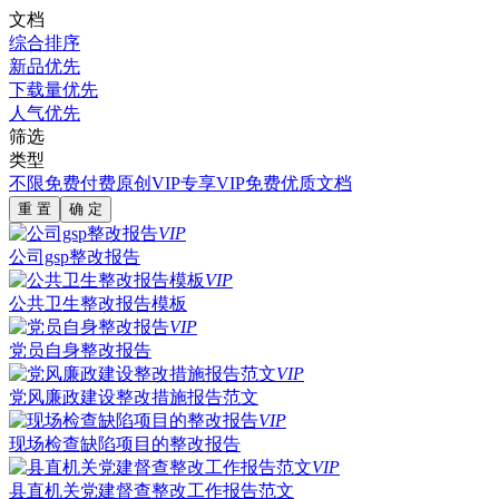
文档
综合排序
新品优先
下载量优先
人气优先
筛选
类型
不限
免费
付费
原创
VIP专享
VIP免费
优质文档
重 置
确 定
VIP
公司gsp整改报告
VIP
公共卫生整改报告模板
VIP
党员自身整改报告
VIP
党风廉政建设整改措施报告范文
VIP
现场检查缺陷项目的整改报告
VIP
县直机关党建督查整改工作报告范文