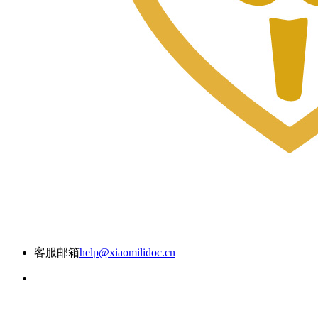
客服邮箱
help@xiaomilidoc.cn