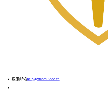
客服邮箱
help@xiaomilidoc.cn