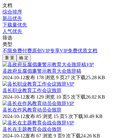
文档
综合排序
新品优先
下载量优先
人气优先
筛选
类型
不限
免费
付费
原创
VIP专享
VIP免费
优质文档
重 置
确 定
VIP
县政府反腐倡廉警示教育大会致辞稿
2024-10-12发布
178 浏览
9 页
27 次下载
25.28 KB
VIP
县长职业教育工作会议致辞
2024-10-12发布
129 浏览
10 页
5 次下载
26.02 KB
VIP
县长在作风教育动员会致辞
2024-10-12发布
85 浏览
15 页
5 次下载
30.49 KB
VIP
县长在主题教育会战会致辞
2024-10-12发布
67 浏览
9 页
9 次下载
24.26 KB