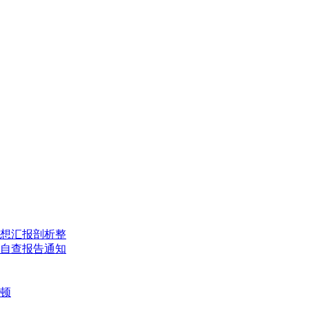
想汇报
剖析整
自查报告
通知
顿