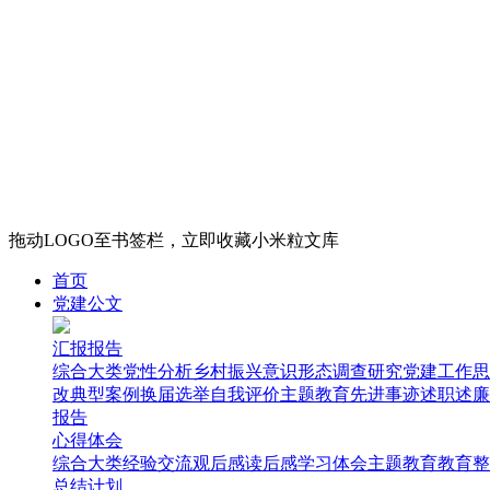
拖动LOGO至书签栏，立即收藏小米粒文库
首页
党建公文
汇报报告
综合大类
党性分析
乡村振兴
意识形态
调查研究
党建工作
思
改
典型案例
换届选举
自我评价
主题教育
先进事迹
述职述廉
报告
心得体会
综合大类
经验交流
观后感
读后感
学习体会
主题教育
教育整
总结计划