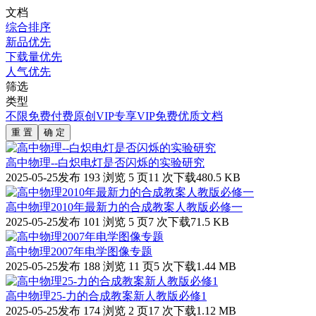
文档
综合排序
新品优先
下载量优先
人气优先
筛选
类型
不限
免费
付费
原创
VIP专享
VIP免费
优质文档
重 置
确 定
高中物理--白炽电灯是否闪烁的实验研究
2025-05-25发布
193 浏览
5 页
11 次下载
480.5 KB
高中物理2010年最新力的合成教案人教版必修一
2025-05-25发布
101 浏览
5 页
7 次下载
71.5 KB
高中物理2007年电学图像专题
2025-05-25发布
188 浏览
11 页
5 次下载
1.44 MB
高中物理25-力的合成教案新人教版必修1
2025-05-25发布
174 浏览
2 页
17 次下载
1.12 MB