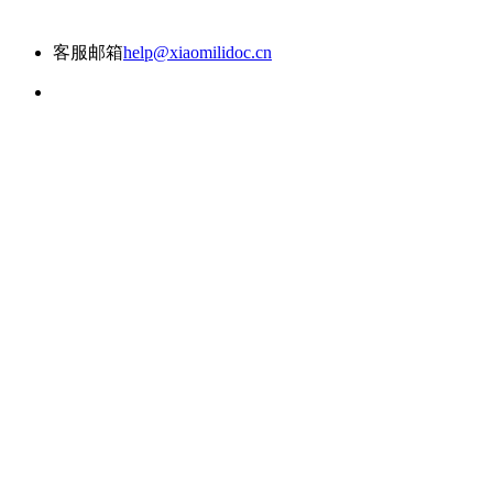
客服邮箱
help@xiaomilidoc.cn