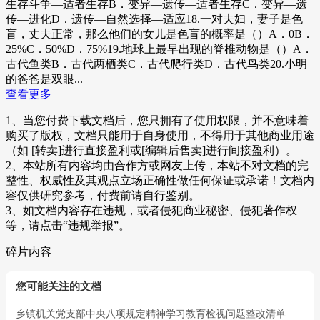
生存斗争—适者生存B．变异—遗传—适者生存C．变异—遗
传—进化D．遗传—自然选择—适应18.一对夫妇，妻子是色
盲，丈夫正常，那么他们的女儿是色盲的概率是（）A．0B．
25%C．50%D．75%19.地球上最早出现的脊椎动物是（）A．
古代鱼类B．古代两栖类C．古代爬行类D．古代鸟类20.小明
的爸爸是双眼...
查看更多
1、当您付费下载文档后，您只拥有了使用权限，并不意味着
购买了版权，文档只能用于自身使用，不得用于其他商业用途
（如 [转卖]进行直接盈利或[编辑后售卖]进行间接盈利）。
2、本站所有内容均由合作方或网友上传，本站不对文档的完
整性、权威性及其观点立场正确性做任何保证或承诺！文档内
容仅供研究参考，付费前请自行鉴别。
3、如文档内容存在违规，或者侵犯商业秘密、侵犯著作权
等，请点击“违规举报”。
碎片内容
您可能关注的文档
乡镇机关党支部中央八项规定精神学习教育检视问题整改清单