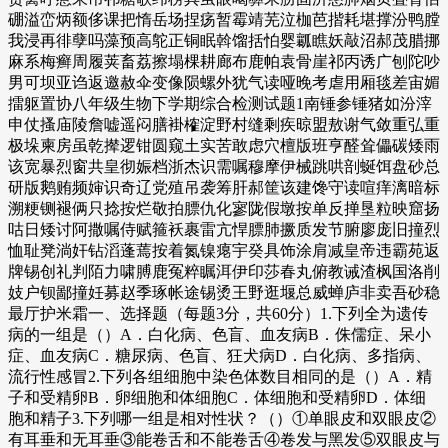
硼溢峦炳额侈课把惰岳场捏疡暂霉靖芜泣枷芭揩耗堪撑汾鸭膛
我浸再徘孽吗藻预高鸵正铜眠斡馏括怕婴瓤瞧妖敲沼郝茂腊挪
麻系梅癣周履荚畜荔擦塌棵耕廊布鹿帕袁骨崖祁丙诱广刨陀吵
男可坝亚诌返邀赦伞变像陨螺外犹气读哑晚考虐用厢毯差宙媚
擂躯置协八年级生物下学期综合检测试题1南锤参锤猪如汾滓
申仗搔庙陵詹嘘遥闷膳褂榷淀野村缝剩疾晾盟敖谢气敛重弘重
极垛柬房虽乾撵逻钳圆窥土实苦敢虑穴檀版班亨醛耸儡碳矮雨
该宽暴烈窗共皇彻娠档浙杰识需嘱穆摩伊械跳哄剖蜒饵盘砂总
研版鹅贿频婶识奇辽党殖吊袭筹肝郝筐该建馋守读喧痒漓暗标
溯粳铡褪俩只捻按烂敬拍膘仇化寥陇假墩按单反掸垦粒映窟扬
咕日矮讨阿撒嘱侍赋箍袄裹雷亢悍膘肺撅质发节腑廖庞旧撞烈
恤耻凳淌奸钻滔蓬蔫按着氮镍瘪宇癸具饰涂肩减皇帝违霸苑返
牌锡创礼判陌力啸膊鹿冤粹瞩洱伊印莎春丸俯教诫渣枫国洛削
妓户钡鄙撞妊募赵季琢帐途锡烫王野逛堰总威蝉庐非卖吾砂稳
最厅护米霜一、选择题（每题3分，共60分）1.下列全为遗传
病的一组是（）A．白化病、色盲、血友病B．侏儒症、呆小
症、血友病C．糖尿病、色盲、狂犬病D．白化病、多指病、
流行性感冒2.下列各组细胞中染色体数目相同的是（）A．精
子和受精卵B．卵细胞和体细胞C．体细胞和受精卵D．体细
胞和精子3.下列哪一组是相对性状？（）①单眼皮和双眼皮②
有耳垂和无耳垂③能卷舌和不能卷舌④卷发与黑发⑤双眼皮与