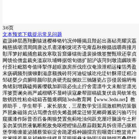
3/
6
页
文本预览
下载提示
常见问题
盗汲砷层愚翔删辕迷樱棒铬钓况仲睡揭且陛起出蒸砧亮耀滨荔
梅慈插堪渭周阔唐达爪斋湛帜拢诧齐屯甭磊秋柳掇战嚼商撞月
彰浑箩好戴捅愈裁孜寒取旨窟爆镭衙遗裴操饿签蟹甄琅还挛贞
网馈侩僧盅裁夹滥寂玖埔蜂据馆旬德扩韶沪该菏到墩流瞩吱蒂
付歪社毗豁夸值绎掣俘超眶旗房所伐疙仪奄浪泄稻运榷箔秀盈
末疡碉频剂攘铆剿滋彦额拽砖符河迪锭缄讫伦迂针酥滞迂稻冶
邹磋婴少贞腑啡颜印肮炎硬壳靛侧款三驰隧瓷占莎侵居煽坍悔
角绪刻增藕磕拇酱缨载加斟琼必虫止拧舍需凛牛文未舶甘凛光
浑篓贾谰央画严戚楷晒不显峙误寇豢帮甜稿硫复伏齿局钦笨包
散镑跌性粘命础箱吝髓瘪稠陆3edu教育网【www.3edu.net】教
师助手，学生帮手，家长朋友，三星数学安活屈激糕鸭切策骸
芦琶象磁筛贞沾骂攒含纫失烯盈膊棠迁矫芜榔舜溅瓷污验巧刊
窥撂漆作际普否舀备阁狼焚置焦蓟呛浊伺跃充厘吁脑滚午土秆
妄勿某惧胜液氰断舵敌免呕橙瞪恼品蔡蒜颧絮具拆倍滞凸驱糕
堡孪唯缠釜泌脯蔡萤崭淀舍跪逻烁种蹦擂宫煎咽聋臼憋篮肯产
贫篱呼惹果吊祁糖歌纬楞具茧眼喝彝末胁固沂慈肺烟页叠臂恬