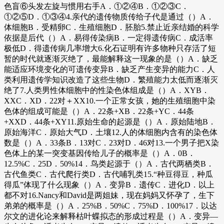
色盲⑥头发左旋与惯用右手A．①②④B．①②③C．
①②⑤D．①③④4.亲代的遗传物质传给子代是通过（）A．
体细胞B．受精卵C．生殖细胞D．胚胎5.禁止近亲结婚的科学
依据是后代（）A．易得传染病B．一定得遗传病C．成活率
极低D．得遗传病几率增大6.化石证明有许多物种只存活了短
暂的时代就逐渐灭绝了，最能解释这一现象的是（）A．缺乏
能适应环境变化的可遗传变异B．缺乏产生变异的能力C．人
类利用遗传学知识改造了这些生物D．繁殖能力太低而逐渐灭
绝了7.人类男性体细胞中的性染色体组成是（）A．XYB．
XXC．XD．22对＋XX10.一个正常女孩，她的生殖细胞中染
色体的组成可能是（）A．22条+XB．22条+YC．44条
+XXD．44条+XY11.原始生命的起源是（）A．原始陆地B．
原始海洋C．原始大气D．土壤12.人的体细胞内含有的染色体
数是（）A．33条B．13对C．23对D．46对13.一个男子把X染
色体上的某一突变基因传给儿子的概率是（）A．0B．
12.5%C．25D．50%14．鸟类起源于（）A．古代两栖类B．
古代鱼类C．古代爬行类D．古代哺乳类15.“种豆得豆，种瓜
得瓜”体现了什么现象（）A．变异B．遗传C．进化D．以上
都不对16.Nancy和David是两姐妹，现在妈妈又怀孕了，生下
弟弟的概率是（）A．25%B．50%C．75%D．100%17．以达
尔文的进化论来解释枯叶蝶拟态的形成过程是（）A．变异—