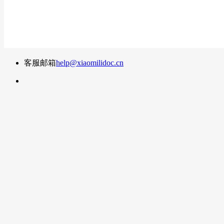
客服邮箱
help@xiaomilidoc.cn