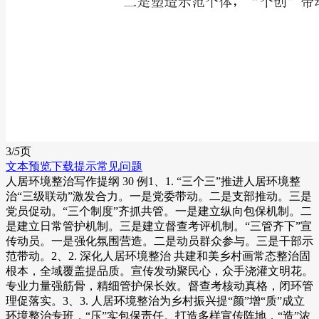
3/
5
页
文本预览
下载提示
常见问题
人居环境整治写作提纲 30 例1、1. “三个三”推进人居环境整
治“三级联动”激发合力。一是党委带动。二是支部推动。三是
党员促动。“三个制度”齐抓共管。一是建立纵向包保机制。二
是建立日常管护机制。三是建立督查考评机制。“三管齐下”宣
传动员。一是强化氛围营造。二是动员群众参与。三是干部示
范带动。2、2. 深化人居环境整治 共建和美乡村画常态整治固
根本，全域覆盖提品质。宣传发动聚民心，众手浇灌文明花。
专业力量强筋骨，精细管护保长效。督查考核动真格，闭环管
理促落实。3、3. 人居环境整治为乡村振兴提“颜”增“质”成立
环境整治专班，“压”实包保责任。打造多样宣传阵地，“造”浓