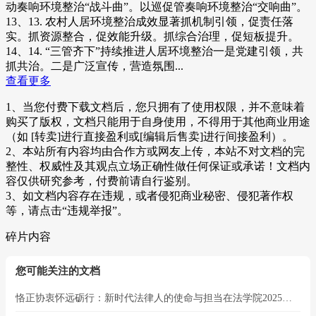
动奏响环境整治“战斗曲”。以巡促管奏响环境整治“交响曲”。
13、13. 农村人居环境整治成效显著抓机制引领，促责任落
实。抓资源整合，促效能升级。抓综合治理，促短板提升。
14、14. “三管齐下”持续推进人居环境整治一是党建引领，共
抓共治。二是广泛宣传，营造氛围...
查看更多
1、当您付费下载文档后，您只拥有了使用权限，并不意味着
购买了版权，文档只能用于自身使用，不得用于其他商业用途
（如 [转卖]进行直接盈利或[编辑后售卖]进行间接盈利）。
2、本站所有内容均由合作方或网友上传，本站不对文档的完
整性、权威性及其观点立场正确性做任何保证或承诺！文档内
容仅供研究参考，付费前请自行鉴别。
3、如文档内容存在违规，或者侵犯商业秘密、侵犯著作权
等，请点击“违规举报”。
碎片内容
您可能关注的文档
恪正协衷怀远砺行：新时代法律人的使命与担当在法学院2025年新生大会上的致辞