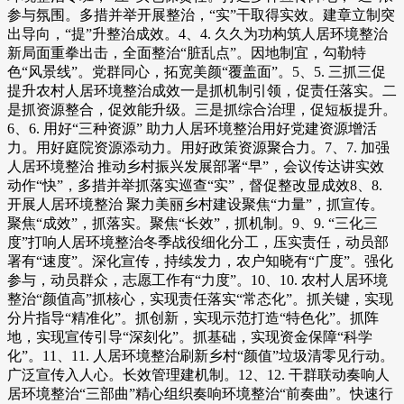
参与氛围。多措并举开展整治，“实”干取得实效。建章立制突
出导向，“提”升整治成效。4、4. 久久为功构筑人居环境整治
新局面重拳出击，全面整治“脏乱点”。因地制宜，勾勒特
色“风景线”。党群同心，拓宽美颜“覆盖面”。5、5. 三抓三促
提升农村人居环境整治成效一是抓机制引领，促责任落实。二
是抓资源整合，促效能升级。三是抓综合治理，促短板提升。
6、6. 用好“三种资源” 助力人居环境整治用好党建资源增活
力。用好庭院资源添动力。用好政策资源聚合力。7、7. 加强
人居环境整治 推动乡村振兴发展部署“早”，会议传达讲实效
动作“快”，多措并举抓落实巡查“实”，督促整改显成效8、8.
开展人居环境整治 聚力美丽乡村建设聚焦“力量”，抓宣传。
聚焦“成效”，抓落实。聚焦“长效”，抓机制。9、9. “三化三
度”打响人居环境整治冬季战役细化分工，压实责任，动员部
署有“速度”。深化宣传，持续发力，农户知晓有“广度”。强化
参与，动员群众，志愿工作有“力度”。10、10. 农村人居环境
整治“颜值高”抓核心，实现责任落实“常态化”。抓关键，实现
分片指导“精准化”。抓创新，实现示范打造“特色化”。抓阵
地，实现宣传引导“深刻化”。抓基础，实现资金保障“科学
化”。11、11. 人居环境整治刷新乡村“颜值”垃圾清零见行动。
广泛宣传入人心。长效管理建机制。12、12. 干群联动奏响人
居环境整治“三部曲”精心组织奏响环境整治“前奏曲”。快速行