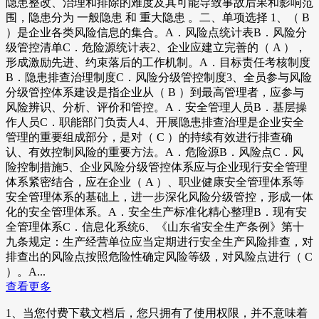
隐患整改、治理和排除的难度及其可能导致事故后果和影响范
围，隐患分为 一般隐患 和 重大隐患 。二、单项选择 1、（ B
）是企业各类风险信息的集合。A．风险点统计表B．风险分
级管控清单C．危险源统计表2、企业应建立完善的（ A ），
形成激励先进、约束落后的工作机制。A．目标责任考核制度
B．隐患排查治理制度C．风险分级管控制度3、全员参与风险
分级管控体系建设是指企业从（ B ）到最高管理者，应参与
风险辨识、分析、评价和管控。A．安全管理人员B．基层操
作人员C．职能部门负责人4、开展隐患排查治理是企业安全
管理的重要组成部分，是对（ C ）的持续有效进行排查确
认、有效控制风险的重要方法。A．危险源B．风险点C．风
险控制措施5、企业风险分级管控体系应与企业现行安全管理
体系紧密结合，应在企业（ A ）、职业健康安全管理体系等
安全管理体系的基础上，进一步深化风险分级管控，形成一体
化的安全管理体系。A．安全生产标准化精心整理B．现有安
全管理体系C．信息化系统6、《山东省安全生产条例》第十
九条规定：生产经营单位应当定期进行安全生产风险排查，对
排查出的风险点按照危险性确定风险等级，对风险点进行（ C
）。A...
查看更多
1、当您付费下载文档后，您只拥有了使用权限，并不意味着