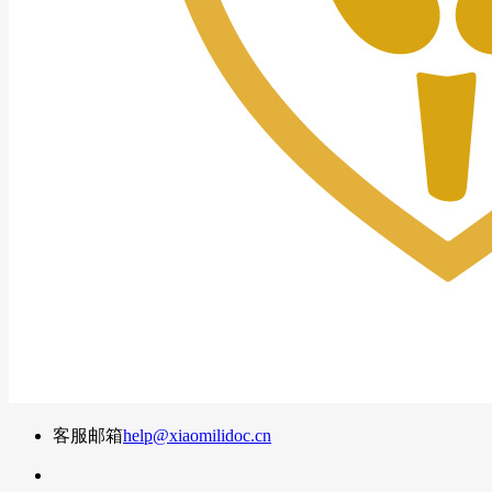
客服邮箱
help@xiaomilidoc.cn