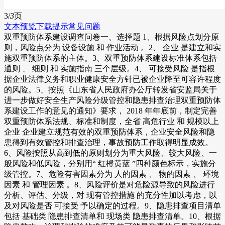
3/
3
页
文本预览
下载提示
常见问题
双重预防体系建设调查问卷一、选择题 1、根据风险点划分原
则，风险点分为 设备设施 和 作业活动 。2、 企业 是建立和实
施双重预防体系的主体。3、双重预防体系建设标准体系包括
通则 、 细则 和 实施指南 三个层级。4、 可接受风险 是指根
据企业法律义务和职业健康安全方针已被企业降至可容许程度
的风险。5、按照《山东省人民政府办公厅转发省安监局关于
进一步做好安全生产风险分级管控和隐患排查治理双重预防体
系建设工作的意见的通知》要求， 2018 年年底前，制定完善
双重预防体系法规、标准和制度，全省 高危行业 和 规模以上
企业 企业建立规范有效的双重预防体系，企业安全风险和隐
患得到有效管控和排查治理，事故预防工作取得明显成效。
6、风险按照从高到低的原则划分为重大风险、较大风险、一
般风险和低风险，分别用“ 红橙黄蓝 ”四种颜色标示，实施分
级管控。7、危险有害因素分为 人的因素 、 物的因素 、 环境
因素 和 管理因素 。8、风险评价是对危险源导致的风险进行
分析、评估、分级，对 现有管控措施 的充分性加以考虑，以
及对风险是否 可接受 予以确定的过程。9、隐患排查项目清单
包括 基础类 隐患排查清单和 现场类 隐患排查清单。10、根据