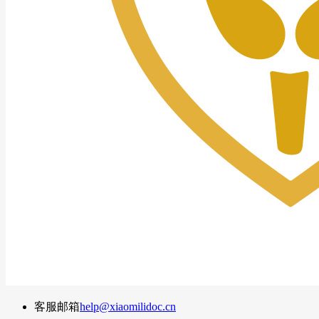
客服邮箱
help@xiaomilidoc.cn