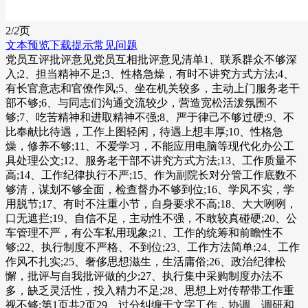
2/
2
页
文本预览
下载提示
常见问题
党员互评批评意见党员互相批评意见清单1、联系群众不够深
入;2、担当精神不足;3、性格急燥，有时不讲究方式方法;4、
有长官意志和官僚作风;5、坐在机关较多，主动上门服务老干
部不够;6、与同志们沟通交流较少，营造宽松活泼氛围不
够;7、吃苦精神和进取精神不强;8、严于律己不够过硬;9、不
比奉献比待遇，工作上图轻闲，待遇上想丰厚;10、性格急
燥，修养不够;11、不爱学习，不能应用电脑等现代化办公工
具处理公文;12、服务老干部不讲究方式方法;13、工作质量不
高;14、工作纪律执行不严;15、作为副院长对分管工作底数不
够清，谋划不够全面，检查督办不够到位;16、学风不实，学
用脱节;17、有时不注重小节，自身要求不高;18、大大咧咧，
口无遮拦;19、自信不足，主动性不强，不敢较真碰硬;20、公
车管理不严，有公车私用现象;21、工作的统筹和前瞻性不
够;22、执行制度不严格、不到位;23、工作方法简单;24、工作
作风不扎实;25、奢侈思想滋生，生活庸俗;26、政治纪律松
懈，批评与自我批评做的少;27、执行集中采购制度办法不
多，缺乏灵活性，投入精力不足;28、思想上对传帮带工作重
视不够;第1页共2页29、过分纠缠于文字工作，协调、调研和