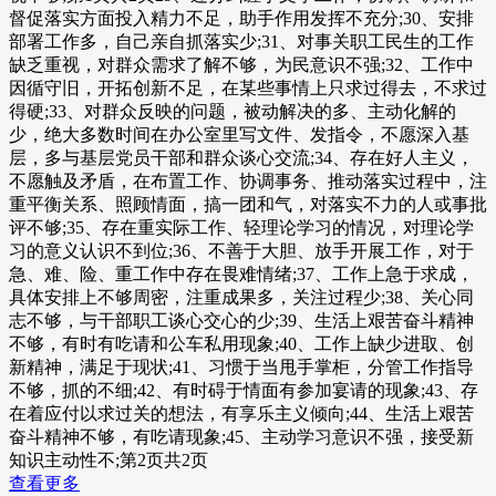
督促落实方面投入精力不足，助手作用发挥不充分;30、安排
部署工作多，自己亲自抓落实少;31、对事关职工民生的工作
缺乏重视，对群众需求了解不够，为民意识不强;32、工作中
因循守旧，开拓创新不足，在某些事情上只求过得去，不求过
得硬;33、对群众反映的问题，被动解决的多、主动化解的
少，绝大多数时间在办公室里写文件、发指令，不愿深入基
层，多与基层党员干部和群众谈心交流;34、存在好人主义，
不愿触及矛盾，在布置工作、协调事务、推动落实过程中，注
重平衡关系、照顾情面，搞一团和气，对落实不力的人或事批
评不够;35、存在重实际工作、轻理论学习的情况，对理论学
习的意义认识不到位;36、不善于大胆、放手开展工作，对于
急、难、险、重工作中存在畏难情绪;37、工作上急于求成，
具体安排上不够周密，注重成果多，关注过程少;38、关心同
志不够，与干部职工谈心交心的少;39、生活上艰苦奋斗精神
不够，有时有吃请和公车私用现象;40、工作上缺少进取、创
新精神，满足于现状;41、习惯于当甩手掌柜，分管工作指导
不够，抓的不细;42、有时碍于情面有参加宴请的现象;43、存
在着应付以求过关的想法，有享乐主义倾向;44、生活上艰苦
奋斗精神不够，有吃请现象;45、主动学习意识不强，接受新
知识主动性不;第2页共2页
查看更多