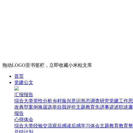
拖动LOGO至书签栏，立即收藏小米粒文库
首页
党建公文
汇报报告
综合大类
党性分析
乡村振兴
意识形态
调查研究
党建工作
思
改
典型案例
换届选举
自我评价
主题教育
先进事迹
述职述廉
报告
心得体会
综合大类
经验交流
观后感
读后感
学习体会
主题教育
教育整
总结计划