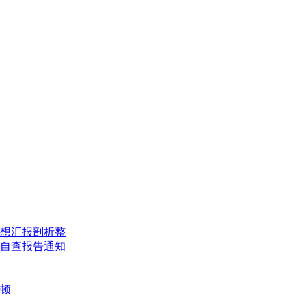
想汇报
剖析整
自查报告
通知
顿