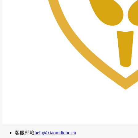
客服邮箱
help@xiaomilidoc.cn