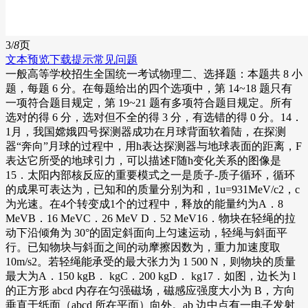
3/
8
页
文本预览
下载提示
常见问题
一般高等学校招生全国统一考试物理二、选择题：本题共 8 小
题，每题 6 分。在每题给出的四个选项中，第 14~18 题只有
一项符合题目规定，第 19~21 题有多项符合题目规定。所有
选对的得 6 分，选对但不全的得 3 分，有选错的得 0 分。14．
1月，我国嫦娥四号探测器成功在月球背面软着陆，在探测
器“奔向”月球的过程中，用h表达探测器与地球表面的距离，F
表达它所受的地球引力，可以描述F随h变化关系的图像是
15．太阳内部核反应的重要模式之一是质子-质子循环，循环
的成果可表达为，已知和的质量分别为和，1u=931MeV/c2，c
为光速。在4个转变成1个的过程中，释放的能量约为A．8
MeVB．16 MeVC．26 MeV D．52 MeV16．物块在轻绳的拉
动下沿倾角为 30°的固定斜面向上匀速运动，轻绳与斜面平
行。已知物块与斜面之间的动摩擦因数为，重力加速度取
10m/s2。若轻绳能承受的最大张力为 1 500 N，则物块的质量
最大为A．150 kgB． kgC．200 kgD． kg17．如图，边长为 l
的正方形 abcd 内存在匀强磁场，磁感应强度大小为 B，方向
垂直于纸面（abcd 所在平面）向外。ab 边中点有一电子发射