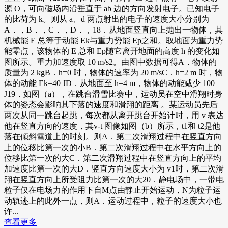
源 O，可向磁场内沿垂直于 ab 边的方向发射电子。已知电子
的比荷为 k。则从 a、d 两点射出的电子的速度大小分别为
A．，B．，C．，D．，18．从地面竖直向上抛出一物体，其
机械能 E 总等于动能 Ek与重力势能 Ep之和。取地面为重力势
能零点，该物体的 E 总和 Ep随它离开地面的高度 h 的变化如
图所示。重力加速度取 10 m/s2。由图中数据可得A．物体的
质量为 2 kgB．h=0 时，物体的速率为 20 m/sC．h=2 m 时，物
体的动能 Ek=40 JD．从地面至 h=4 m，物体的动能减少 100
J19．如图（a），在跳台滑雪比赛中，运动员在空中滑翔时身
体的姿态会影响其下落的速度和滑翔的距离 。某运动员先后
两次从同一跳台起跳，每次都从离开跳台开始计时，用 v 表达
他在竖直方向的速度，其v-t 图像如图（b）所示，t1和 t2是他
落在倾斜雪道上的时刻。则A．第二次滑翔过程中在竖直方向
上的位移比第一次的小B．第二次滑翔过程中在水平方向上的
位移比第一次的大C．第二次滑翔过程中在竖直方向上的平均
加速度比第一次的大D．竖直方向速度大小为 v1时，第二次滑
翔在竖直方向上所受阻力比第一次的大20．静电场中，一带电
粒子仅在电场力的作用下自M点由静止开始运动，N为粒子运
动轨迹上的此外一点，则A．运动过程中，粒子的速度大小也
许...
查看更多