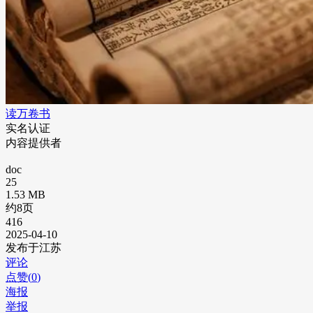
读万卷书
实名认证
内容提供者
doc
25
1.53 MB
约8页
416
2025-04-10
发布于江苏
评论
点赞(
0
)
海报
举报