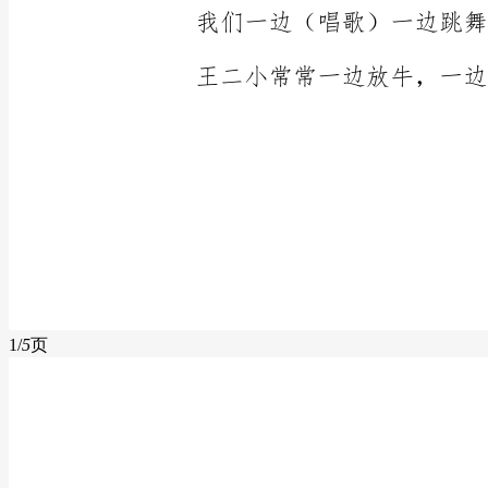
1/
5
页