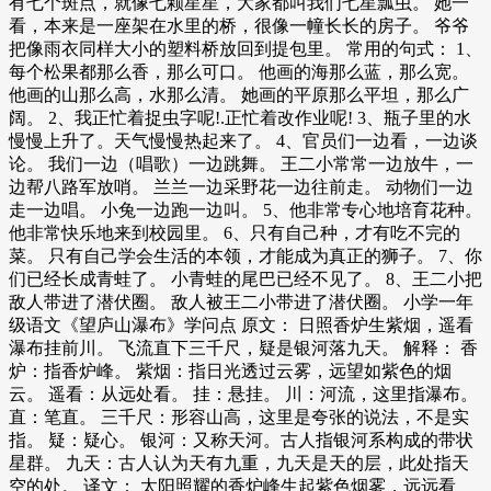
有七个斑点，就像七颗星星，大家都叫我们七星瓢虫。 她一
看，本来是一座架在水里的桥，很像一幢长长的房子。 爷爷
把像雨衣同样大小的塑料桥放回到提包里。 常用的句式： 1、
每个松果都那么香，那么可口。 他画的海那么蓝，那么宽。
他画的山那么高，水那么清。 她画的平原那么平坦，那么广
阔。 2、我正忙着捉虫字呢!.正忙着改作业呢! 3、瓶子里的水
慢慢上升了。天气慢慢热起来了。 4、官员们一边看，一边谈
论。 我们一边（唱歌）一边跳舞。 王二小常常一边放牛，一
边帮八路军放哨。 兰兰一边采野花一边往前走。 动物们一边
走一边唱。 小兔一边跑一边叫。 5、他非常专心地培育花种。
他非常快乐地来到校园里。 6、只有自己种，才有吃不完的
菜。 只有自己学会生活的本领，才能成为真正的狮子。 7、你
们已经长成青蛙了。 小青蛙的尾巴已经不见了。 8、王二小把
敌人带进了潜伏圈。 敌人被王二小带进了潜伏圈。 小学一年
级语文《望庐山瀑布》学问点 原文： 日照香炉生紫烟，遥看
瀑布挂前川。 飞流直下三千尺，疑是银河落九天。 解释： 香
炉：指香炉峰。 紫烟：指日光透过云雾，远望如紫色的烟
云。 遥看：从远处看。 挂：悬挂。 川：河流，这里指瀑布。
直：笔直。 三千尺：形容山高，这里是夸张的说法，不是实
指。 疑：疑心。 银河：又称天河。古人指银河系构成的带状
星群。 九天：古人认为天有九重，九天是天的层，此处指天
空的处。 译文： 太阳照耀的香炉峰生起紫色烟雾，远远看