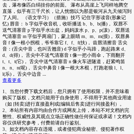
去，瀑布像匹白绢挂你的前面。 瀑布从高崖上飞同样地腾空
直落，似乎有三千尺长，让人恍惚以为那是银河从九天倾泻到
了人间。 （语文学习）（措施）技巧 记住字形读音(形象记
忆) 唇音： b 字似乎收音机，收听播送 b、b、b(播)， 双唇不
送气清塞音 p 字似乎水出盆，妈妈泼水 p、p、p(泼)， 双唇送
气清塞音 m 字似乎两扇门，蒙上眼睛 m、m、m(摸)， 双唇鼻
音 f 像一根小拐棍，爷爷靠它 f、f、f(扶)， 齿唇清擦音 舌尖
音：(舌尖中音，也叫舌翘音) d 字似乎小马蹄，跑起路来 d、
d、d(得)， 舌尖中不送气清塞音 t 像一把小雨伞，下雨翻开
t、t、t(它)， 舌尖中送气清塞音 n 像火车进隧道，赶紧鸣笛
n、n、n(呢)， 舌尖中鼻音 l 像一根大木棍，打跑老狼 l、l、
l(乐)， 舌尖中边音 ...
查看更多
1、当您付费下载文档后，您只拥有了使用权限，并不意味着
购买了版权，文档只能用于自身使用，不得用于其他商业用途
（如 [转卖]进行直接盈利或[编辑后售卖]进行间接盈利）。
2、本站所有内容均由合作方或网友上传，本站不对文档的完
整性、权威性及其观点立场正确性做任何保证或承诺！文档内
容仅供研究参考，付费前请自行鉴别。
3、如文档内容存在违规，或者侵犯商业秘密、侵犯著作权