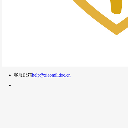
客服邮箱
help@xiaomilidoc.cn